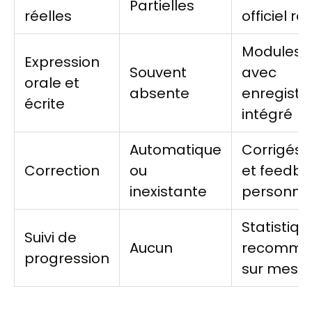
Partielles
réelles
officiel r
Modules 
Expression
Souvent
avec
orale et
absente
enregist
écrite
intégré
Automatique
Corrigés d
Correction
ou
et feedb
inexistante
personnal
Statistiqu
Suivi de
Aucun
recomma
progression
sur mesu