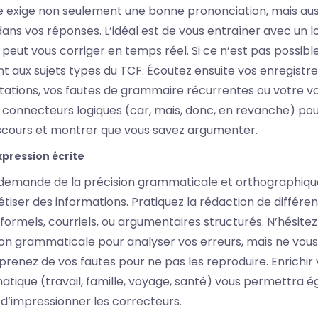
le exige non seulement une bonne prononciation, mais aus
 dans vos réponses. L’idéal est de vous entraîner avec un l
 peut vous corriger en temps réel. Si ce n’est pas possibl
t aux sujets types du TCF. Écoutez ensuite vos enregist
sitations, vos fautes de grammaire récurrentes ou votre vo
s connecteurs logiques (car, mais, donc, en revanche) po
discours et montrer que vous savez argumenter.
xpression écrite
 demande de la précision grammaticale et orthographique
tiser des informations. Pratiquez la rédaction de différe
 formels, courriels, ou argumentaires structurés. N’hésitez 
ion grammaticale pour analyser vos erreurs, mais ne vous 
enez de vos fautes pour ne pas les reproduire. Enrichir 
tique (travail, famille, voyage, santé) vous permettra é
t d’impressionner les correcteurs.