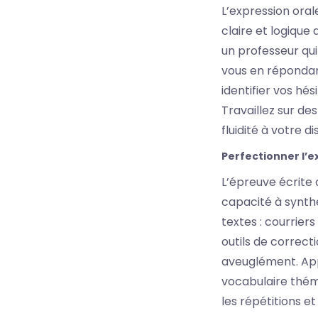
L’expression ora
claire et logique
un professeur qui
vous en répondan
identifier vos hé
Travaillez sur de
fluidité à votre 
Perfectionner l’e
L’épreuve écrite
capacité à synthé
textes : courriers
outils de correct
aveuglément. Appr
vocabulaire théma
les répétitions e