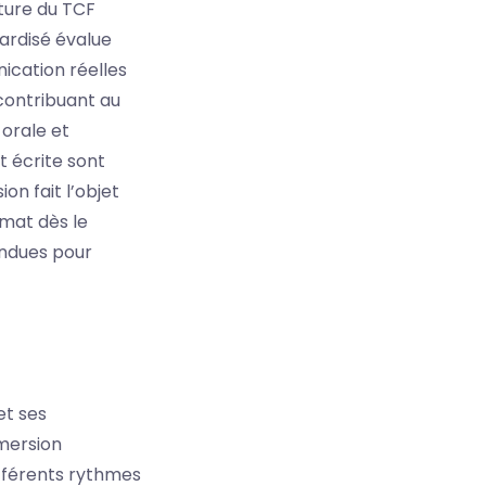
ture du TCF
ardisé évalue
nication réelles
 contribuant au
 orale et
t écrite sont
n fait l’objet
rmat dès le
endues pour
et ses
mmersion
différents rythmes