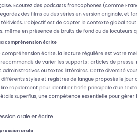
nçaise. Écoutez des podcasts francophones (comme Fran
gardez des films ou des séries en version originale, et fa
 télévisés. L’objectif est de capter le contexte global to
es, même en présence de bruits de fond ou de locuteurs qu
la compréhension écrite
 compréhension écrite, la lecture régulière est votre meill
 recommandé de varier les supports : articles de presse, 
dministratives ou textes littéraires. Cette diversité vo
différents styles et registres de langue proposés le jour 
lire rapidement pour identifier l’idée principale d’un text
étails superflus, une compétence essentielle pour gérer 
ession orale et écrite
xpression orale