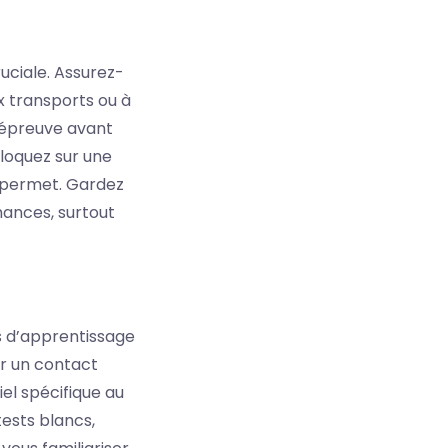
ruciale. Assurez-
x transports ou à
e épreuve avant
loquez sur une
le permet. Gardez
mances, surtout
ns d’apprentissage
r un contact
el spécifique au
tests blancs,