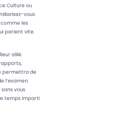
ce Culture ou
miliarisez-vous
ut comme les
i parlent vite.
eur allié.
rapports,
us permettra de
de l’examen.
e sans vous
le temps imparti