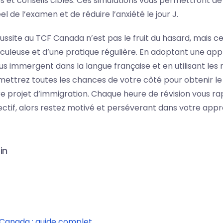
s et conseils ciblés. Ces simulations vous permettront de 
l de l’examen et de réduire l’anxiété le jour J.
réussite au TCF Canada n’est pas le fruit du hasard, mais ce
culeuse et d’une pratique régulière. En adoptant une ap
us immergent dans la langue française et en utilisant les
mettrez toutes les chances de votre côté pour obtenir le
re projet d’immigration. Chaque heure de révision vous r
ectif, alors restez motivé et perséverant dans votre appr
in
Canada : guide complet