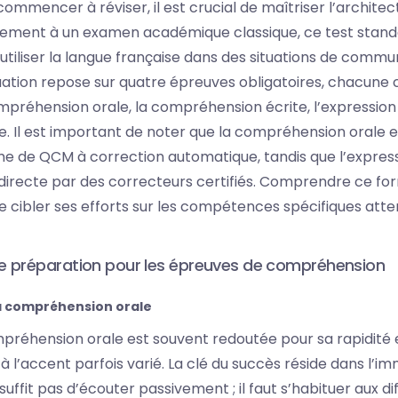
mencer à réviser, il est crucial de maîtriser l’architec
ement à un examen académique classique, ce test stand
utiliser la langue française dans des situations de commu
luation repose sur quatre épreuves obligatoires, chacune
compréhension orale, la compréhension écrite, l’expression
te. Il est important de noter que la compréhension orale e
e de QCM à correction automatique, tandis que l’expressio
 directe par des correcteurs certifiés. Comprendre ce fo
 cibler ses efforts sur les compétences spécifiques att
e préparation pour les épreuves de compréhension
la compréhension orale
préhension orale est souvent redoutée pour sa rapidité 
 l’accent parfois varié. La clé du succès réside dans l’i
 suffit pas d’écouter passivement ; il faut s’habituer aux 