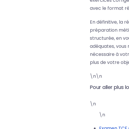
exercices corrigé
avec le format rée
En définitive, la 
préparation méti
structurée, en vo
adéquates, vous 
nécessaire à vot
plus de votre obj
\n\n
Pour aller plus lo
\n
\n
Examen TCF 