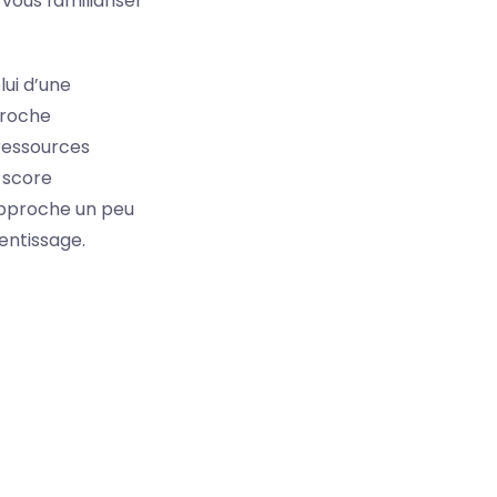
vous familiariser
lui d’une
proche
 ressources
 score
approche un peu
entissage.